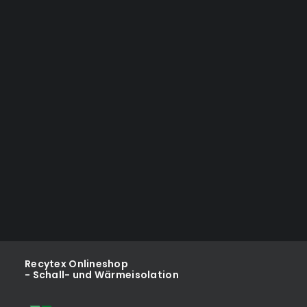
Downloads
Wenn Sie vorab auf unsere Produktdaten digital
pCon.planner / OFML®-Daten
zugreifen möchten, finden Sie diese
AkustikApp
im
pCon.catalog.
HIER GEHT ES ZUM 
PCON.CATALOG
Recytex Onlineshop
- Schall- und Wärmeisolation