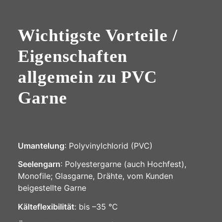
Wichtigste Vorteile /
Eigenschaften
Garn beige
allgemein zu PVC
Garne
Umantelung
: Polyvinylchlorid (PVC)
Seelengarn
: Polyestergarne (auch Hochfest),
Monofile; Glasgarne, Drähte, vom Kunden
beigestellte Garne
Kälteflexibilität
: bis –35 °C